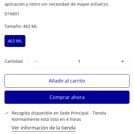
aplicación y retiro sin necesidad de mayor esfuerzo.
D16601
Tamaño:
463 ML
463 ML
Variante
Agotada
O
No
Cantidad
Disponible
Añadir al carrito
Comprar ahora
Recogida disponible en
Sede Principal - Tienda
Normalmente está listo en 4 horas
Ver información de la tienda