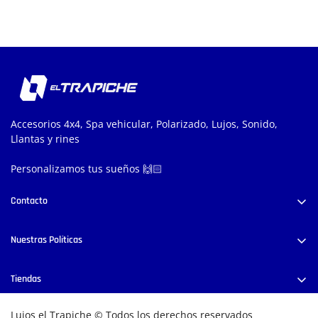
Accesorios 4x4, Spa vehicular, Polarizado, Lujos, Sonido,
Llantas y rines
Personalizamos tus sueños 🙌🏻
Contacto
Carrera 52 #38-58, Medellín, Colombia
Nuestras Políticas
+57 300 444 8028
info@lujoseltrapiche.com
Políticas de Privacidad
Tiendas
Términos y Condiciones
E
ncuentra nuestras tiendas físicas aquí
Cambios y/o Devoluciones
Lujos el Trapiche © Todos los derechos reservados