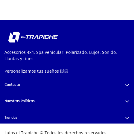
Accesorios 4x4, Spa vehicular, Polarizado, Lujos, Sonido,
Llantas y rines
Personalizamos tus sueños 🙌🏻
Contacto
Carrera 52 #38-58, Medellín, Colombia
Nuestras Políticas
+57 300 444 8028
info@lujoseltrapiche.com
Políticas de Privacidad
Tiendas
Términos y Condiciones
E
ncuentra nuestras tiendas físicas aquí
Cambios y/o Devoluciones
Lujos el Trapiche © Todos los derechos reservados