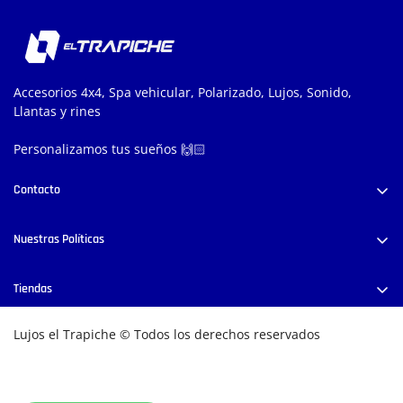
Accesorios 4x4, Spa vehicular, Polarizado, Lujos, Sonido,
Llantas y rines
Personalizamos tus sueños 🙌🏻
Contacto
Carrera 52 #38-58, Medellín, Colombia
Nuestras Políticas
+57 300 444 8028
info@lujoseltrapiche.com
Políticas de Privacidad
Tiendas
Términos y Condiciones
E
ncuentra nuestras tiendas físicas aquí
Cambios y/o Devoluciones
Lujos el Trapiche © Todos los derechos reservados
Política de envío