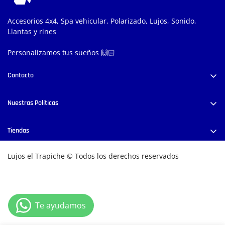
Accesorios 4x4, Spa vehicular, Polarizado, Lujos, Sonido,
Llantas y rines
Personalizamos tus sueños 🙌🏻
Contacto
Carrera 52 #38-58, Medellín, Colombia
Nuestras Políticas
+57 300 444 8028
info@lujoseltrapiche.com
Políticas de Privacidad
Tiendas
Términos y Condiciones
E
ncuentra nuestras tiendas físicas aquí
Cambios y/o Devoluciones
Lujos el Trapiche © Todos los derechos reservados
Política de envío