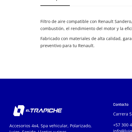
Filtro de aire compatible con Renault Sandero,
combustión, el rendimiento del motor y la efic
Fabricado con materiales de alta calidad, gar
preventivo para tu Renault.
Contacto
Carrera 5
+57 300 
Accesorios 4x4, Spa vehicular, Polarizado,
info@luj
Lujos, Sonido, Llantas y rines