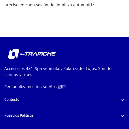
preciso en cada sesión de limpieza automotriz.
Accesorios 4x4, Spa vehicular, Polarizado, Lujos, Sonido,
Llantas y rines
Personalizamos tus sueños 🙌🏻
Contacto
Carrera 52 #38-58, Medellín, Colombia
Nuestras Políticas
+57 300 444 8028
info@lujoseltrapiche.com
Políticas de Privacidad