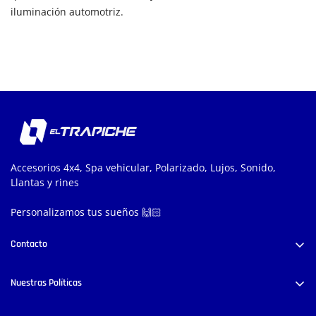
iluminación automotriz.
Accesorios 4x4, Spa vehicular, Polarizado, Lujos, Sonido,
Llantas y rines
Personalizamos tus sueños 🙌🏻
Contacto
Carrera 52 #38-58, Medellín, Colombia
Nuestras Políticas
+57 300 444 8028
info@lujoseltrapiche.com
Políticas de Privacidad